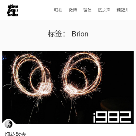
归档
微博
微信
忆之声
糖罐儿
标签：
Brion
烟花散去