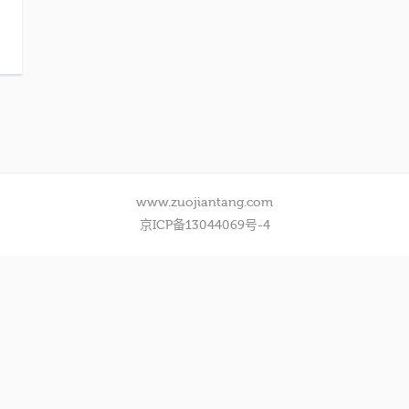
www.zuojiantang.com
京ICP备13044069号-4