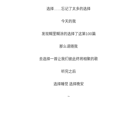
选择……忘记了太多的选择
今天的我
发现糊里糊涂的选择了这第100篇
那么请随我
去选择一首让我们彼此终将相聚的歌
听完之后
选择睡觉 选
择晚安
~