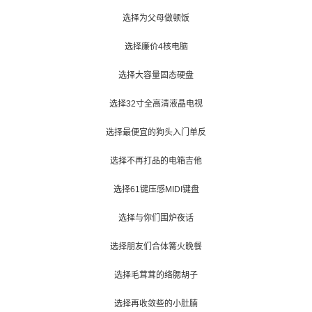
选择为父母做顿饭
选择廉价4核电脑
选择大容量固态硬盘
选择32寸全高清液晶电视
选择最便宜的狗头入门单反
选择不再打品的电箱吉他
选择61键压感MIDI键盘
选择与你们围炉夜话
选择朋友们合体篝火晚餐
选择毛茸茸的络腮胡子
选择再收敛些的小肚腩