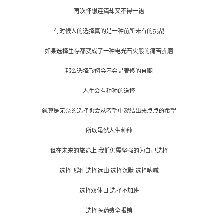
再次怀想连篇却又不得一语
有时候人的选择真的是一种前所未有的挑战
如果选择生存都变成了一种电光石火般的痛苦折磨
那么选择飞翔会不会是奢侈的自嘲
人生会有种种的选择
就算是无奈的选择也会从奢望中凝结出来点点的希望
所以虽然人生种种
但在未来的旅途上 我们仍需坚强的为自己选择
选择飞翔 选择远山 选
择沉默 选择呐喊
选择双休日 选
择不加班
选择医药费全报销