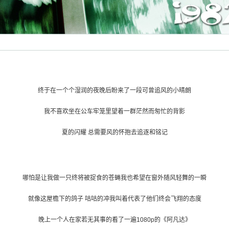
终于在一个个湿润的夜晚后盼来了一段可曾追风的小晴朗
我不喜欢坐在公车牢笼里望着一群茫然而匆忙的背影
夏的闪耀 总需要风的怀抱去追逐和铭记
哪怕是让我做一只终将被捉食的苍蝇我也希望在窗外随风轻舞的一瞬
就像这屋檐下的鸽子 咕咕的冲我叫着代表了他们终会飞翔的态度
晚上一个人在家若无其事的看了一遍1080p的《阿凡达》