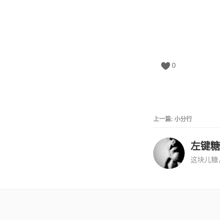
0
上一篇:
小分行
左键糖
这块儿糖