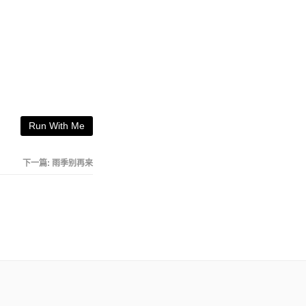
Run With Me
下一篇:
雨季别再来