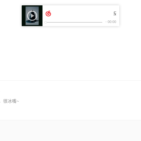
，很冰嘴~