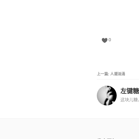
0
上一篇:
人潮汹涌
左键糖
这块儿糖