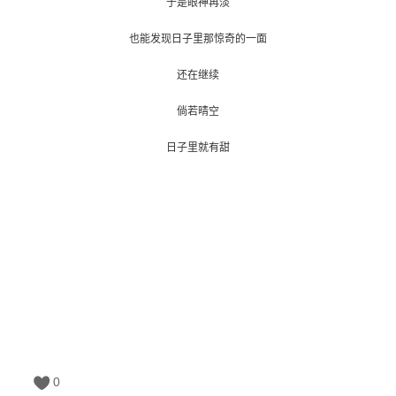
于是眼神再淡
也能发现日子里那惊奇的一面
还在继续
倘若晴空
日子里就有甜
0