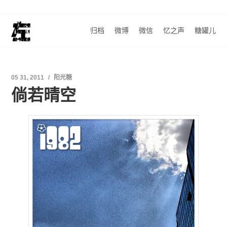
归档
微博
微信
忆之声
糖罐儿
05 31, 2011
阳光糖
倘若晴空