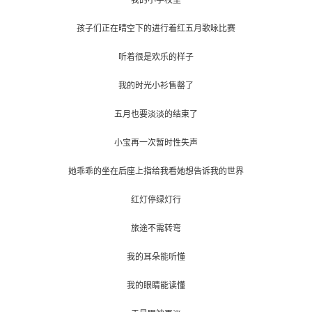
我的小学校里
孩子们正在晴空下的进行着红五月歌咏比赛
听着很是欢乐的样子
我的时光小衫售罄了
五月也要淡淡的结束了
小宝再一次暂时性失声
她乖乖的坐在后座上指给我看她想告诉我的世界
红灯停绿灯行
旅途不需转弯
我的耳朵能听懂
我的眼睛能读懂