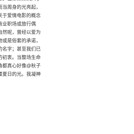
而当周身的光亮起，
关于爱情电影的概念
商业职场或旅行偶
自然呢，曾经以爱为
吻或是俗套的承诺，
的名字；甚至我们已
的初衷。当整场生命
角都真心好像@秋子
缕夏日的光。我凝神