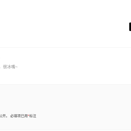
，很冰嘴~
公开。
必填项已用
*
标注