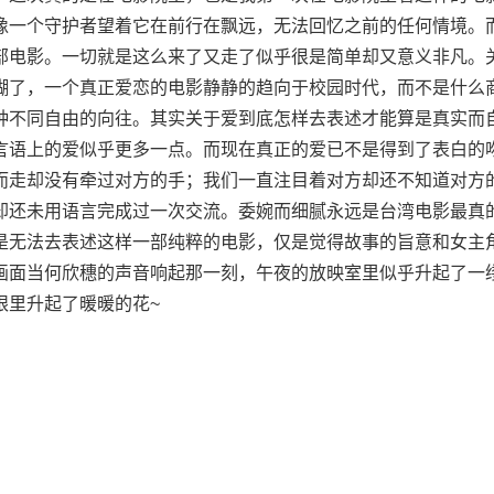
像一个守护者望着它在前行在飘远，无法回忆之前的任何情境。
部电影。一切就是这么来了又走了似乎很是简单却又意义非凡。
糊了，一个真正爱恋的电影静静的趋向于校园时代，而不是什么
种不同自由的向往。其实关于爱到底怎样去表述才能算是真实而
言语上的爱似乎更多一点。而现在真正的爱已不是得到了表白的
而走却没有牵过对方的手；我们一直注目着对方却还不知道对方
却还未用语言完成过一次交流。委婉而细腻永远是台湾电影最真
是无法去表述这样一部纯粹的电影，仅是觉得故事的旨意和女主
画面当何欣穗的声音响起那一刻，午夜的放映室里似乎升起了一
眼里升起了暖暖的花~