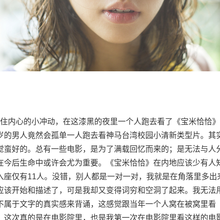
内心的小冲动，在这漆黑的夜里一个人跑去看了《宝米恰恰》
岁的男人竟然会孤单一人跑去看神马台湾校园小清新类型片。其
觉蛮好的。总有一些电影，是为了满载回忆而来的；是无法与人
在今后生命中或许会尤为重要。《宝米恰恰》在内地应该少有人
入座仅有11人。没错，别人都是一对一对，我就是在角落里多出
应该开始和描述了，可是我却又变得词穷和空洞了起来。我无法
不属于文字的真实感来背诵，这感觉跟当年一个人窝在被窝里看
。这次真的是在电影院里，也是我第一次在电影院里看这样的电