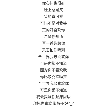
你心情也很好
脸上总是笑
笑的真可爱
可惜不是对我笑
真的好喜欢你
希望你知道
写一首歌给你
又害怕你听到
全世界我最喜欢你
可是你都不知道
因为你不喜欢我
你比较喜欢睡觉
全世界我最喜欢你
可是你都不知道
我会提醒你起床尿尿
拜托你喜欢我 好不好^_^