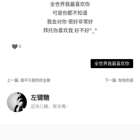
全世界我最喜欢你
可是你都不知道
我会对你 很好非常好
拜托你喜欢我 好不好^_^
0
全世界我最喜欢你
上一篇:
我不只是你的全部
下一篇:
匆匆的语
左键糖
这块儿糖，很冰嘴~