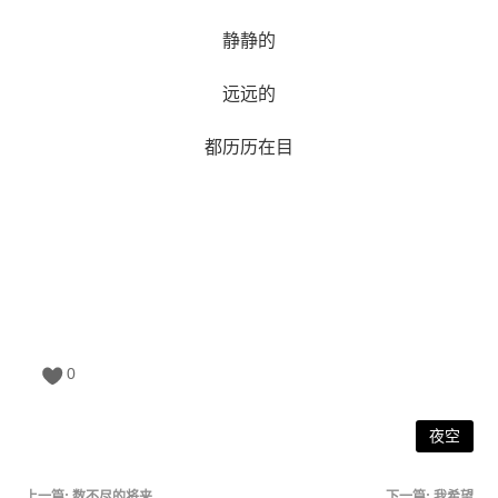
静静的
远远的
都历历在目
0
夜空
上一篇:
数不尽的将来
下一篇:
我希望