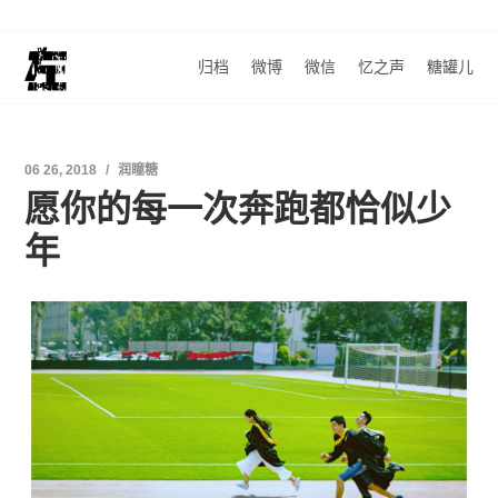
归档
微博
微信
忆之声
糖罐儿
06 26, 2018
润瞳糖
愿你的每一次奔跑都恰似少
年