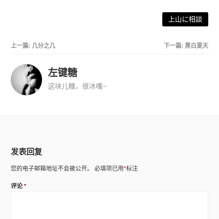
上山に相談
上一篇:
几分之几
下一篇:
黑白夏天
左键糖
这块儿糖，很冰嘴~
发表回复
您的电子邮箱地址不会被公开。
必填项已用
*
标注
评论
*