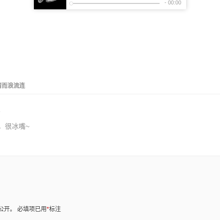
情而浪流连
，很冰嘴~
公开。
必填项已用
*
标注