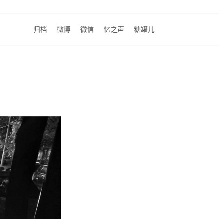
归档
微博
微信
忆之声
糖罐儿