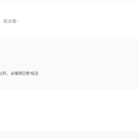
，很冰嘴~
公开。
必填项已用
*
标注