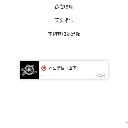
欲念嗔痴
无妄相忘
不悔梦归处是你